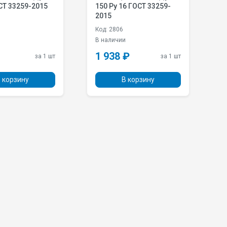
СТ 33259-2015
150 Pу 16 ГОСТ 33259-
P
2015
Код: 2806
Ко
и
В наличии
В
1 938 ₽
2
за 1 шт
за 1 шт
 корзину
В корзину