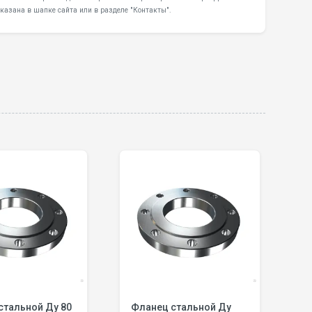
казана в шапке сайта или в разделе "Контакты".
льной Ду 80
Фланец стальной Ду
Фл