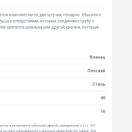
тся комплектом по две штучки, попарно. Обычного
ьца с отверстиями, которые соединяют трубу с
тие крепится шпилька или другой крепеж, который
Фланец
Плоский
Сталь
40
16
ктер и не являются публичной офертой, определенной п.2 ст. 437
й на сайте производителя и реальных характеристик товара. Для