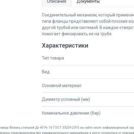
Описание
Документы
Соединительный механизм, который применяе
типа фланцы представляют собой плоские кол
другой трубой или системой. В каждое отверс
помогает фиксировать ее на трубе.
Характеристики
Тип товара
Вид
Основной материал
Диаметр условный (мм)
Номинальное давление (бар)
товару Фланец стальной Ду 40 Pу 16 ГОСТ 33259-2015 на сайте носят информационный хара
менены производителем без предварительного уведомления и могут отличаться от описани