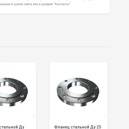
казана в шапке сайта или в разделе "Контакты".
тальной Ду
Фланец стальной Ду 25
Фл