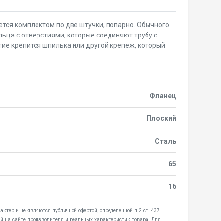
тся комплектом по две штучки, попарно. Обычного
ьца с отверстиями, которые соединяют трубу с
тие крепится шпилька или другой крепеж, который
Фланец
Плоский
Сталь
65
16
ктер и не являются публичной офертой, определенной п.2 ст. 437
й на сайте производителя и реальных характеристик товара. Для