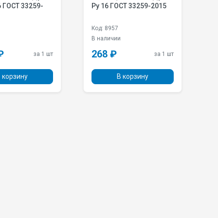
6 ГОСТ 33259-
Pу 16 ГОСТ 33259-2015
P
Код: 8957
Ко
и
В наличии
В
₽
268 ₽
4
за 1 шт
за 1 шт
 корзину
В корзину