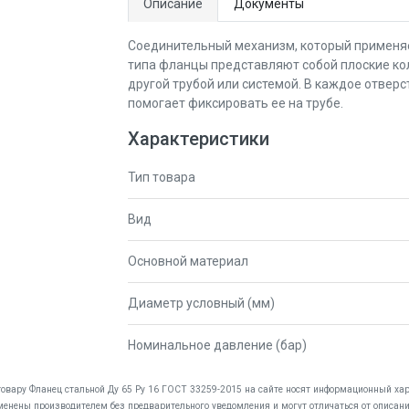
Описание
Документы
Соединительный механизм, который применяе
типа фланцы представляют собой плоские кол
другой трубой или системой. В каждое отверс
помогает фиксировать ее на трубе.
Характеристики
Тип товара
Вид
Основной материал
Диаметр условный (мм)
Номинальное давление (бар)
товару Фланец стальной Ду 65 Pу 16 ГОСТ 33259-2015 на сайте носят информационный хара
менены производителем без предварительного уведомления и могут отличаться от описани