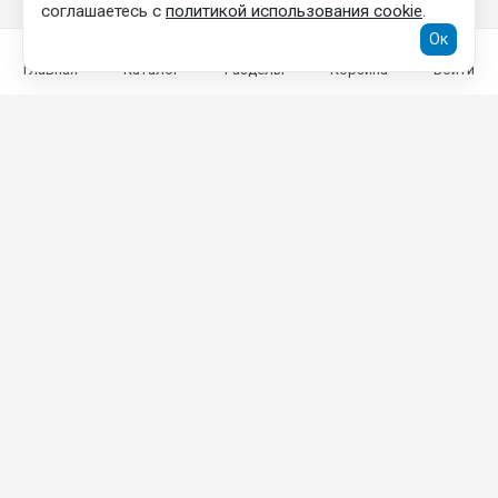
соглашаетесь с
политикой использования cookie
.
Ок
Главная
Каталог
Разделы
Корзина
Войти
КОНТАКТНАЯ ИНФОРМАЦИЯ
ООО «ТОРГОВЫЙ ДОМ «ГРАД»