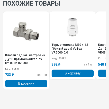
ПОХОЖИЕ ТОВАРЫ
Термоголовка М30 х 1,5
Клапан
(белый цвет) Valfex
Ду 15 
VF.5000.0.0
VF.032.
Клапан радиат. настроечн.
Код: 51892
Код: 49
Ду 15 прямой Raditec.by
BY-0382-02.000
392 ₽
540 ₽
за 1 шт
Код: 50831
В корзину
733 ₽
за 1 шт
В корзину