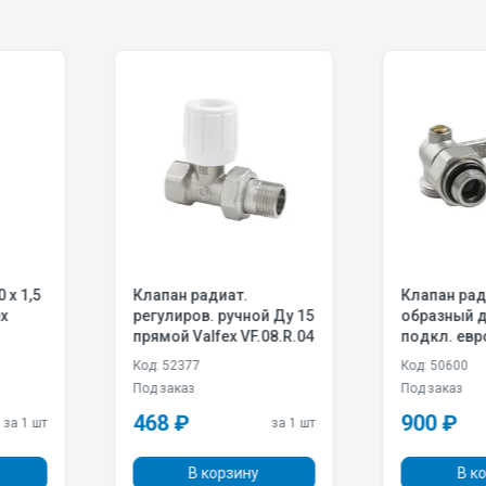
т.
Клапан радиат. H-
Клапа
учной Ду 15
образный для нижн.
настр
 VF.08.R.04
подкл. евроконус
углово
угловой Ду 20 Valfex
0381-
Код: 50600
Код: 5
VF.345.02.034.012
Под заказ
Под за
900 ₽
733 
за 1 шт
за 1 шт
зину
В корзину