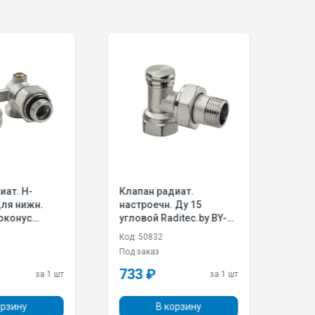
н радиат.
Клапан радиат.
оечн. Ду 15
настроечн. Ду 15
й Raditec.by BY-
угловой Valfex
02.000
VF.019.N.04
0832
Код: 50598
каз
Под заказ
₽
363 ₽
за 1 шт
за 1 шт
В корзину
В корзину