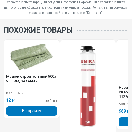
характеристик товара. Для получения подробной информации о характеристиках
данного товара обращайтесь к сотрудникам отдела продаж. Контактная информация
указана в шапке сайта или в разделе "Контакты".
ПОХОЖИЕ ТОВАРЫ
Мешок строительный 500х
900 мм, зелёный
Насадк
сварки PP-R
Код: 51617
11226
12 ₽
за 1 шт
Код: 45
В корзину
989 ₽