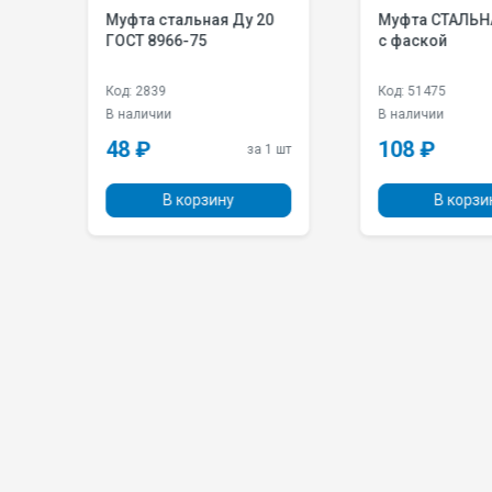
Муфта стальная Ду 20
Муфта СТАЛЬНАЯ Ду 32
ГОСТ 8966-75
с фаской
Код: 2839
Код: 51475
В наличии
В наличии
48 ₽
108 ₽
 шт
за 1 шт
В корзину
В корзи