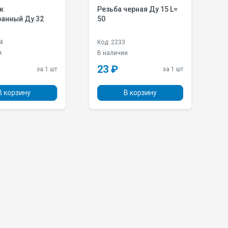
к
Резьба черная Ду 15 L=
Б
анный Ду 32
50
Д
4
Код: 2233
Ко
и
В наличии
В
23 ₽
9
за 1 шт
за 1 шт
 корзину
В корзину