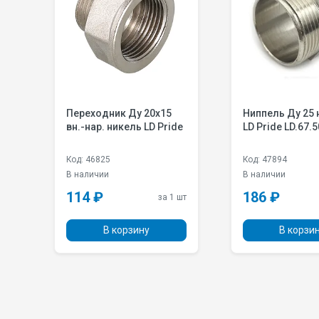
Переходник Ду 20х15
Ниппель Ду 25 
вн.-нар. никель LD Pride
LD Pride LD.67.
Код: 46825
Код: 47894
В наличии
В наличии
114 ₽
186 ₽
 шт
за 1 шт
В корзину
В корзи