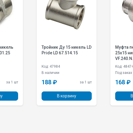
никель
Тройник Ду 15 никель LD
Муфта п
501.25
Pride LD 67.514.15
25х15 ни
VF.240.N
Код: 47984
Код: 4847
В наличии
Под заказ
188 ₽
168 ₽
за 1 шт
за 1 шт
ну
В корзину
В