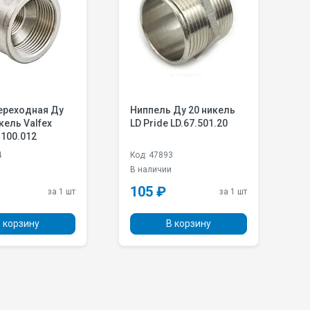
ереходная Ду
Ниппель Ду 20 никель
Н
кель Valfex
LD Pride LD.67.501.20
Д
.100.012
н
V
4
Код: 47893
К
В наличии
П
105 ₽
3
за 1 шт
за 1 шт
 корзину
В корзину