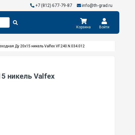
+7 (812) 677-79-87
info@th-grad.ru
Корзина
Войти
ходная Ду 20х15 никель Valfex VF.240.N.034.012
5 никель Valfex