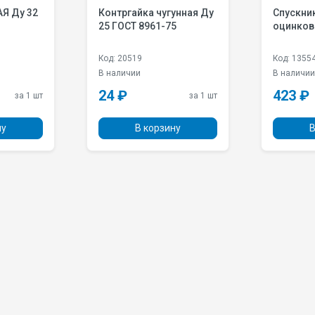
Контргайка чугунная Ду
Спускни
25 ГОСТ 8961-75
оцинков
Код: 20519
Код: 1355
В наличии
В наличи
24 ₽
423 ₽
за 1 шт
за 1 шт
ну
В корзину
В