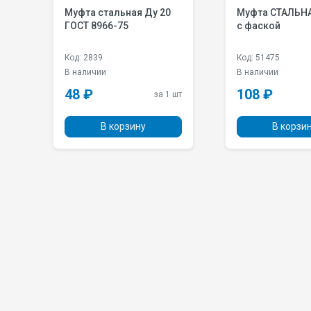
Муфта стальная Ду 20
Муфта СТАЛЬНАЯ Ду 32
ГОСТ 8966-75
с фаской
Код: 2839
Код: 51475
В наличии
В наличии
48 ₽
108 ₽
 шт
за 1 шт
В корзину
В корзи