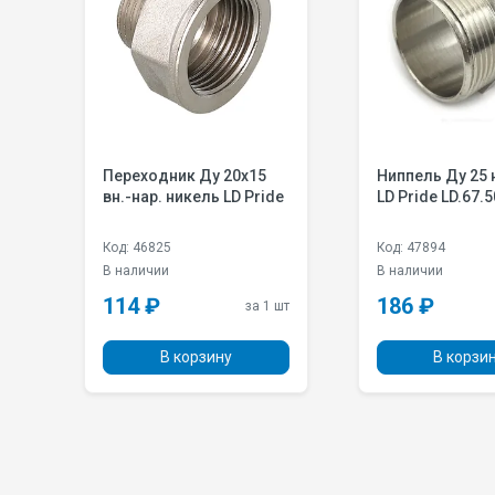
Переходник Ду 20х15
Ниппель Ду 25 
вн.-нар. никель LD Pride
LD Pride LD.67.
Код: 46825
Код: 47894
В наличии
В наличии
114 ₽
186 ₽
 шт
за 1 шт
В корзину
В корзи