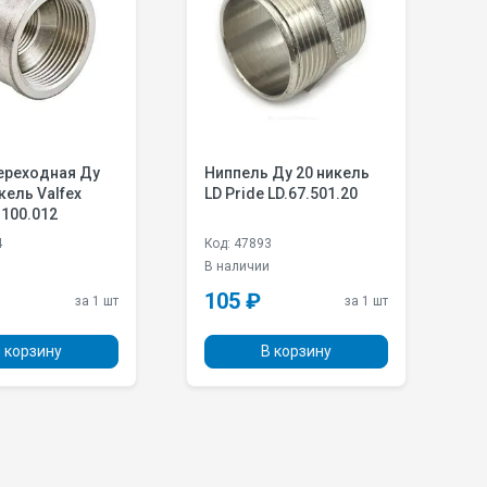
ереходная Ду
Ниппель Ду 20 никель
Н
кель Valfex
LD Pride LD.67.501.20
Д
.100.012
н
V
4
Код: 47893
К
В наличии
П
105 ₽
3
за 1 шт
за 1 шт
 корзину
В корзину