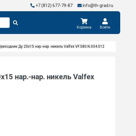
+7 (812) 677-79-87
info@th-grad.ru
Корзина
Войти
реходник Ду 20х15 нар.-нар. никель Valfex VF.580.N.034.012
15 нар.-нар. никель Valfex