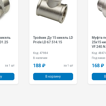
никель
Тройник Ду 15 никель LD
Муфта п
501.25
Pride LD 67.514.15
25х15 ни
VF.240.N
Код: 47984
Код: 4847
В наличии
Под заказ
188 ₽
168 ₽
за 1 шт
за 1 шт
ну
В корзину
В