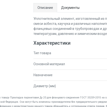
Описание
Документы
Уплотнительный элемент, изготовленный из п
смеси асбеста, каучука и различных наполни
фланцевых соединений в трубопроводах и дру
температурам, давлению и химическим возде
Характеристики
Тип товара
Основной материал
Назначение
Диаметр (мм)
 к товару Прокладка паронитовая Ду 20 для фланцевого соединения ГОСТ 33259-2015 на 
ийской Федерации. Они могут быть изменены производителем без предварительного уведомл
формации о характеристиках данного товара обращайтесь к сотрудникам отдела продаж.