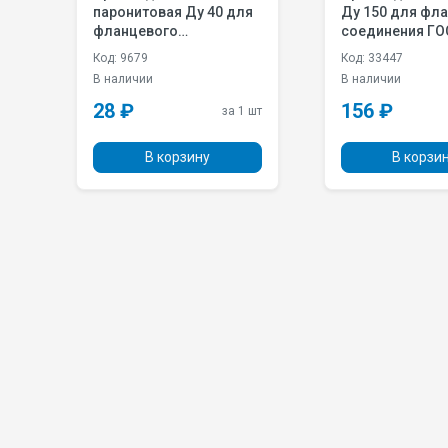
паронитовая Ду 40 для
Ду 150 для фл
фланцевого
соединения ГО
соединения ГОСТ
33259-2015
Код: 9679
Код: 33447
33259-2015
В наличии
В наличии
28 ₽
156 ₽
 шт
за 1 шт
В корзину
В корзи