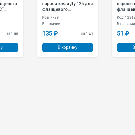
анцевого
паронитовая Ду 125 для
паронитовая
СТ
фланцевого
фланцев
соединения ГОСТ
соедине
Код: 7799
Код: 1231
33259-2015
33259-2
В наличии
В наличи
135 ₽
51 ₽
за 1 шт
за 1 шт
ну
В корзину
В