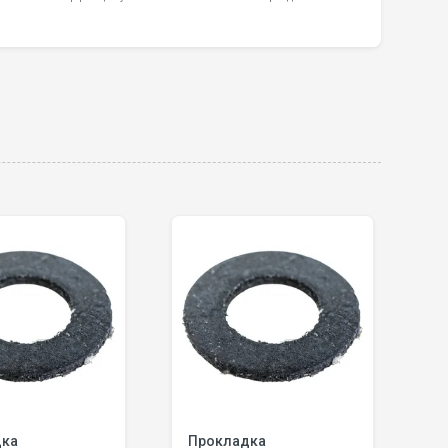
дка
Прокладка
П