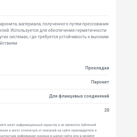
аронита, материала, полученного путем прессования
телей. Используется для обеспечения герметичности
гих системах, где требуется устойчивость к высоким
йствиям.
Прокладка
Паронит
Для фланцевых соединений
20
сайте носят информационный характер и не являются публичной
ения и могут отличаться от описаний на сайте производителя и
 Контактная информация указана в шапке сайта или в разделе