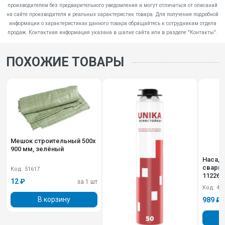
производителем без предварительного уведомления и могут отличаться от описаний
на сайте производителя и реальных характеристик товара. Для получения подробной
информации о характеристиках данного товара обращайтесь к сотрудникам отдела
продаж. Контактная информация указана в шапке сайта или в разделе "Контакты".
ПОХОЖИЕ ТОВАРЫ
Мешок строительный 500х
900 мм, зелёный
Насадк
сварки PP-R
Код: 51617
11226
12 ₽
за 1 шт
Код: 45
В корзину
989 ₽