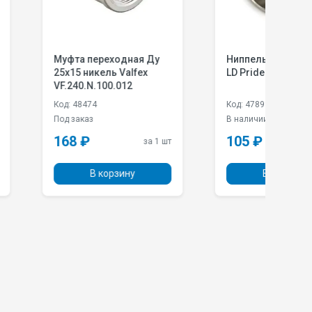
переходная Ду
Ниппель Ду 20 никель
икель Valfex
LD Pride LD.67.501.20
н
N.100.012
L
74
Код: 47893
К
з
В наличии
В
105 ₽
за 1 шт
за 1 шт
В корзину
В корзину