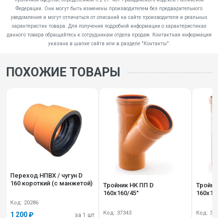
Федерации. Они могут быть изменены производителем без предварительного
уведомления и могут отличаться от описаний на сайте производителя и реальных
характеристик товара. Для получения подробной информации о характеристиках
данного товара обращайтесь к сотрудникам отдела продаж. Контактная информация
указана в шапке сайта или в разделе "Контакты".
ПОХОЖИЕ ТОВАРЫ
Переход НПВХ / чугун D
160 короткий (с манжетой)
Тройник НК ПП D
Тройни
160х160/45°
160х11
Код: 20286
Код: 37343
Код: 37
1 200 ₽
за 1 шт