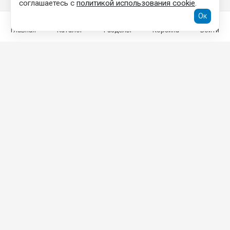
соглашаетесь с
политикой использования cookie
.
Ок
Главная
Каталог
Разделы
Корзина
Войти
КОНТАКТНАЯ ИНФОРМАЦИЯ
ООО «ТОРГОВЫЙ ДОМ «ГРАД»