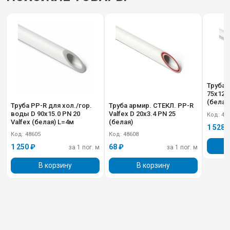
Труба 
75х12.5
(белая)
Труба PP-R для хол./гор.
Труба армир. СТЕКЛ. PP-R
воды D 90х15.0 PN 20
Valfex D 20х3.4 PN 25
Код: 49
Valfex (белая) L=4м
(белая)
1 528 
Код: 48605
Код: 48608
1 250 ₽
68 ₽
за 1 пог. м
за 1 пог. м
В корзину
В корзину