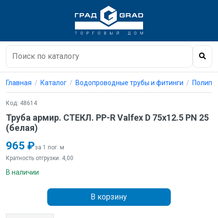
Главная
Каталог
Водопроводные трубы и фитинги
Полипро
Код: 48614
Труба армир. СТЕКЛ. PP-R Valfex D 75х12.5 PN 25
(белая)
965 ₽
за 1 пог. м
Кратность отгрузки: 4,00
В наличии
В корзину