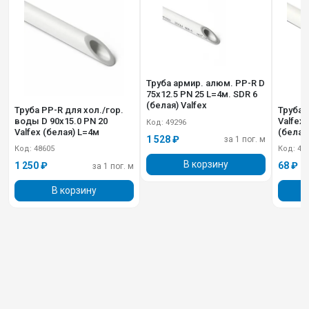
Труба армир. алюм. PP-R D
75х12.5 PN 25 L=4м. SDR 6
(белая) Valfex
Труба PP-R для хол./гор.
Труба 
воды D 90х15.0 PN 20
Valfex D 20х3.4 P
Код: 49296
Valfex (белая) L=4м
(белая
1 528 ₽
за 1 пог. м
Код: 48605
Код: 48
В корзину
1 250 ₽
68 ₽
за 1 пог. м
В корзину