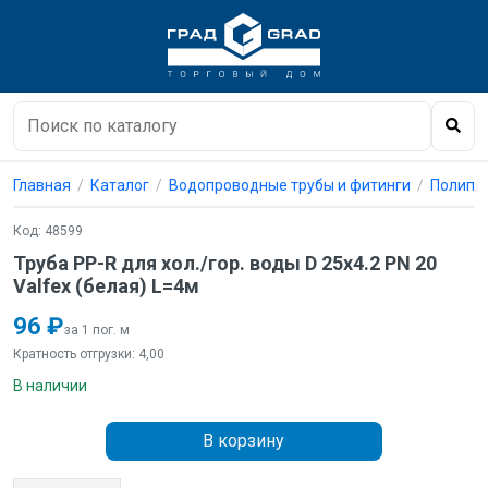
Главная
Каталог
Водопроводные трубы и фитинги
Полипро
Код: 48599
Труба PP-R для хол./гор. воды D 25х4.2 PN 20
Valfex (белая) L=4м
96 ₽
за 1 пог. м
Кратность отгрузки: 4,00
В наличии
В корзину