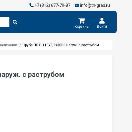
+7 (812) 677-79-87
info@th-grad.ru
Корзина
Войти
нализации
Труба ПП D 110х3,2х3000 наруж. с раструбом
наруж. с раструбом