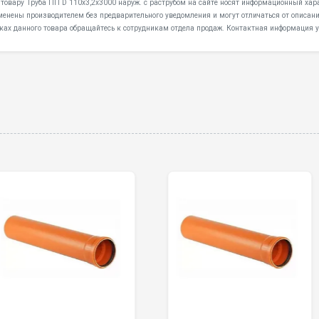
 товару Труба ПП D 110х3,2х3000 наруж. с раструбом на сайте носят информационный харак
менены производителем без предварительного уведомления и могут отличаться от описани
ках данного товара обращайтесь к сотрудникам отдела продаж. Контактная информация у