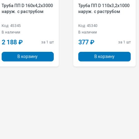
х4,2х3000
Труба ПП D 110х3,2х1000
Труба П
рубом
наруж. с раструбом
наруж. 
Код: 45340
Код: 453
В наличии
В наличи
377 ₽
719 ₽
за 1 шт
за 1 шт
ну
В корзину