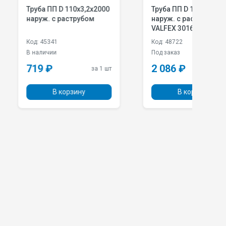
П D 110х3,2х2000
Труба ПП D 160х4,9х3000
Т
с раструбом
наруж. с раструбом
н
VALFEX 301600300
41
Код: 48722
К
и
Под заказ
В
2 086 ₽
за 1 шт
за 1 шт
В корзину
В корзину