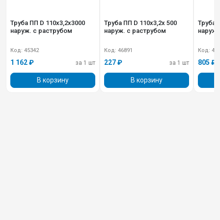
Труба ПП D 110х3,2х3000
Труба ПП D 110х3,2х 500
Труба 
наруж. с раструбом
наруж. с раструбом
наруж.
Код: 45342
Код: 46891
Код: 45
1 162 ₽
227 ₽
805 ₽
за 1 шт
за 1 шт
В корзину
В корзину