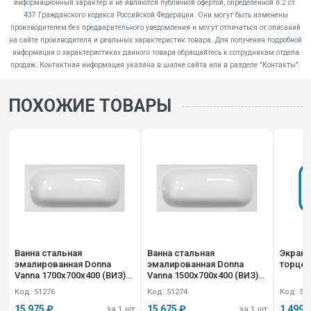
информационный характер и не являются публичной офертой, определенной п.2 ст.
437 Гражданского кодекса Российской Федерации. Они могут быть изменены
производителем без предварительного уведомления и могут отличаться от описаний
на сайте производителя и реальных характеристик товара. Для получения подробной
информации о характеристиках данного товара обращайтесь к сотрудникам отдела
продаж. Контактная информация указана в шапке сайта или в разделе "Контакты".
ПОХОЖИЕ ТОВАРЫ
Ванна стальная
Ванна стальная
Экран 
эмалированная Donna
эмалированная Donna
торцев
Vanna 1700х700х400 (ВИЗ)
Vanna 1500х700х400 (ВИЗ)
DV-75901
DV-55901
Код: 51276
Код: 51274
Код: 32
15 975 ₽
15 675 ₽
1 499 
за 1 шт
за 1 шт