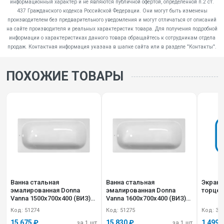
информационный характер и не являются публичной офертой, определенной п.2 ст.
437 Гражданского кодекса Российской Федерации. Они могут быть изменены
производителем без предварительного уведомления и могут отличаться от описаний
на сайте производителя и реальных характеристик товара. Для получения подробной
информации о характеристиках данного товара обращайтесь к сотрудникам отдела
продаж. Контактная информация указана в шапке сайта или в разделе "Контакты".
ПОХОЖИЕ ТОВАРЫ
Ванна стальная
Ванна стальная
Экран 
эмалированная Donna
эмалированная Donna
торцев
Vanna 1500х700х400 (ВИЗ)
Vanna 1600х700х400 (ВИЗ)
DV-55901
DV-65901
Код: 51274
Код: 51275
Код: 32
15 675 ₽
15 830 ₽
1 499 
за 1 шт
за 1 шт