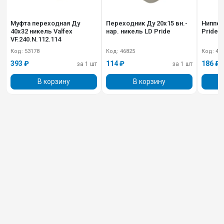
Муфта переходная Ду
Переходник Ду 20х15 вн.-
Ниппел
40х32 никель Valfex
нар. никель LD Pride
Pride L
VF.240.N.112.114
Код: 53178
Код: 46825
Код: 47
393 ₽
114 ₽
186 ₽
за 1 шт
за 1 шт
В корзину
В корзину