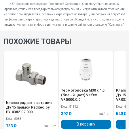
437 Гражданского кодекса Российской Федерации. Они могут быть изменены
производителем без предварительного уведомления и могут отличаться от описаний
на сайте производителя и реальных характеристик товара. Для получения подробной
информации о характеристиках данного товара обращайтесь к сотрудникам отдела
продаж. Контактная информация указана в шапке сайта или в разделе "Контакты".
ПОХОЖИЕ ТОВАРЫ
Термоголовка М30 х 1,5
Клапан
(белый цвет) Valfex
Ду 15 
VF.5000.0.0
VF.032.
Клапан радиат. настроечн.
Код: 51892
Код: 49
Ду 15 прямой Raditec.by
BY-0382-02.000
392 ₽
540 ₽
за 1 шт
Код: 50831
В корзину
733 ₽
за 1 шт