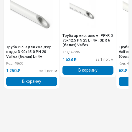
Труба армир. алюм. PP-R D
75х12.5 PN 25 L=4м. SDR 6
(белая) Valfex
Труба PP-R для хол./гор.
Труба 
воды D 90х15.0 PN 20
Valfex D 20х3.4 P
Код: 49296
Valfex (белая) L=4м
(белая
1 528 ₽
за 1 пог. м
Код: 48605
Код: 48
В корзину
1 250 ₽
68 ₽
за 1 пог. м
В корзину