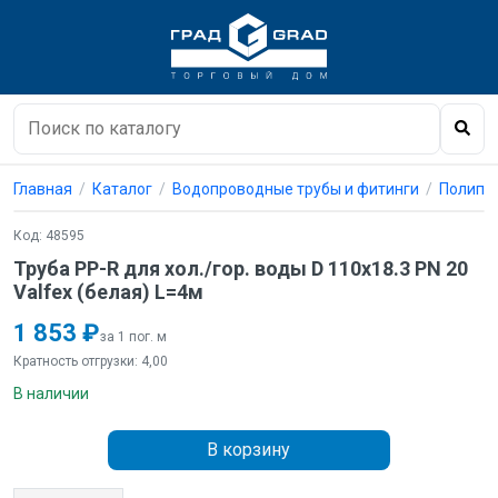
Главная
Каталог
Водопроводные трубы и фитинги
Полипро
Код: 48595
Труба PP-R для хол./гор. воды D 110х18.3 PN 20
Valfex (белая) L=4м
1 853 ₽
за 1 пог. м
Кратность отгрузки: 4,00
В наличии
В корзину